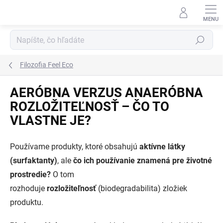
Prejsť
na
obsah
Hľadať
Filozofia Feel Eco
AERÓBNA VERZUS ANAERÓBNA
ROZLOŽITEĽNOSŤ – ČO TO
VLASTNE JE?
Používame produkty, ktoré obsahujú
aktívne látky
(surfaktanty)
, ale
čo ich používanie znamená pre životné
prostredie?
O tom
rozhoduje
rozložiteľnosť
(biodegradabilita) zložiek
produktu.