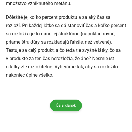
množstvo vzniknutého metánu.
Dôležité je, koľko percent produktu a za aký čas sa
rozloží. Pri každej látke sa dá stanoviť čas a koľko percent
sa rozloží a je to dané jej štruktúrou (napríklad rovné,
priame štruktúry sa rozkladajú ľahšie, než vetvené).
Testuje sa celý produkt, a čo teda tie zvyšné látky, čo sa
v produkte za ten čas nerozložia, že áno? Nesmie ísť
o látky zle rozložiteľné. Vyberáme tak, aby sa rozložilo
nakoniec úplne všetko.
Ďalší článok