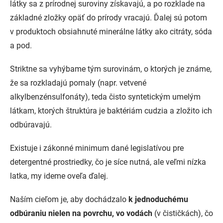
látky sa z prírodnej suroviny získavajú, a po rozklade na
základné zložky opäť do prírody vracajú. Ďalej sú potom
v produktoch obsiahnuté minerálne látky ako citráty, sóda
a pod.
Striktne sa vyhýbame tým surovinám, o ktorých je známe,
že sa rozkladajú pomaly (napr. vetvené
alkylbenzénsulfonáty), teda čisto syntetickým umelým
látkam, ktorých štruktúra je baktériám cudzia a zložito ich
odbúravajú.
Existuje i zákonné minimum dané legislatívou pre
detergentné prostriedky, čo je síce nutná, ale veľmi nízka
latka, my ideme oveľa ďalej.
Naším cieľom je, aby dochádzalo
k jednoduchému
odbúraniu nielen na povrchu, vo vodách
(v čističkách), čo