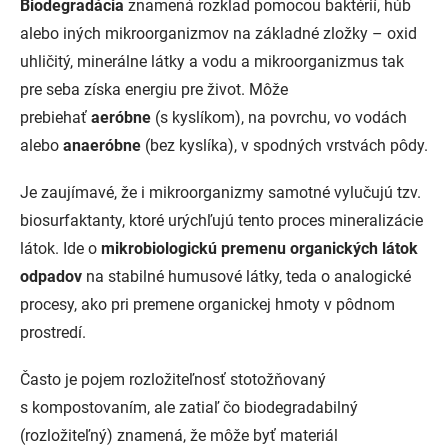
Biodegradácia
znamená rozklad pomocou baktérií, húb
alebo iných mikroorganizmov na základné zložky – oxid
uhličitý, minerálne látky a vodu a mikroorganizmus tak
pre seba získa energiu pre život. Môže
prebiehať
aeróbne
(s kyslíkom), na povrchu, vo vodách
alebo
anaeróbne
(bez kyslíka), v spodných vrstvách pôdy.
Je zaujímavé, že i mikroorganizmy samotné vylučujú tzv.
biosurfaktanty, ktoré urýchľujú tento proces mineralizácie
látok. Ide o
mikrobiologickú premenu organických látok
odpadov
na stabilné humusové látky, teda o analogické
procesy, ako pri premene organickej hmoty v pôdnom
prostredí.
Často je pojem rozložiteľnosť stotožňovaný
s kompostovaním, ale zatiaľ čo biodegradabilný
(rozložiteľný) znamená, že môže byť materiál