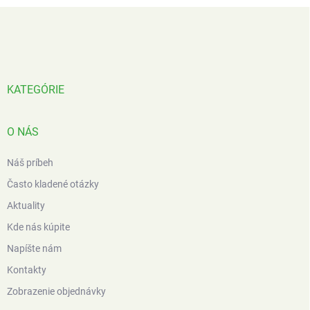
Z
á
p
ä
t
i
KATEGÓRIE
e
O NÁS
Náš príbeh
Často kladené otázky
Aktuality
Kde nás kúpite
Napíšte nám
Kontakty
Zobrazenie objednávky