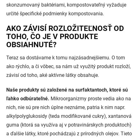
skonzumovaný baktériami, kompostovateľný vyžaduje
určité špecifické podmienky kompostovania.
AKO ZÁVISÍ ROZLOŽITEĽNOSŤ OD
TOHO, ČO JE V PRODUKTE
OBSIAHNUTÉ?
Teraz sa dostávame k tomu najzásadnejšiemu. O tom
ako rýchlo, a či vôbec, sa nám už využitý produkt rozloží,
závisí od toho, aké aktívne látky obsahuje.
Naše produkty sú založené na surfaktantoch, ktoré sú
ľahko odbúrateľné.
Mikroorganizmy proste vedia ako na
nich, nie sú pre nich úplne neznáme, patria k nim napr.
alkylpolyglukosidy (teda modifikované cukry), xantanová
guma (ktorá sa využíva aj v potravinárskych produktoch)
a ďalšie látky, ktoré pochádzajú z prírodných olejov. Tieto