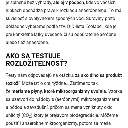
je splnené bez výhrady,
ale aj v pôdach
, kde vo väčších
hĺbkach dochádza práve k rozkladu anaeróbnemu. To má
súvislosť s ovplyvnením spodných vôd. Suroviny preto
dôkladne vyberáme podľa tzv. DID-listu Ecolabel, kde je
pre konkrétne látky uvedené, či sú odbúrateľné aeróbne
alebo tiež anaeróbne.
AKO SA TESTUJE
ROZLOŽITEĽNOSŤ?
Testy nám odpovedajú na otázku,
za ako dlho sa produkt
rozloží
. Môže ísť o dni, týždne… Zistíme to tak,
že
meriame plyny, ktoré mikroorganizmy uvoľnia
. Vzorka
sa uzatvorí do nádoby s (aeróbnymi) mikroorganizmami
a pôdou a zavzdušní, pričom sa meria vzniknutý oxid
uhličitý (CO
) ktorý je prejavom biodegradácie. Môžeme
2
použiť i anaeróbne mikroorganizmy, potom sa meria