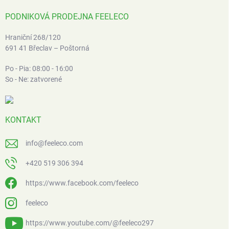
PODNIKOVÁ PRODEJNA FEELECO
Hraniční 268/120
691 41 Břeclav – Poštorná
Po - Pia: 08:00 - 16:00
So - Ne: zatvorené
KONTAKT
info
@
feeleco.com
+420 519 306 394
https://www.facebook.com/feeleco
feeleco
https://www.youtube.com/@feeleco297