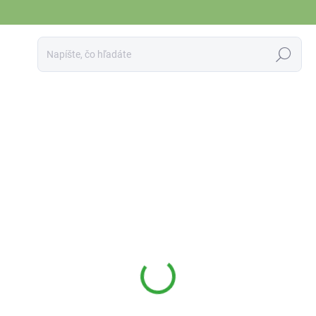
Hľadať
UMÝVANIE RIADU
FEELECO BEAUTY
BABY RAD
. Prosím, pozorne vyplňte kontaktné údaje.