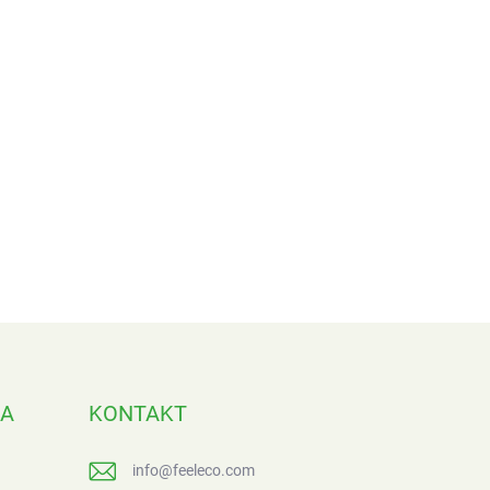
NA
KONTAKT
info
@
feeleco.com