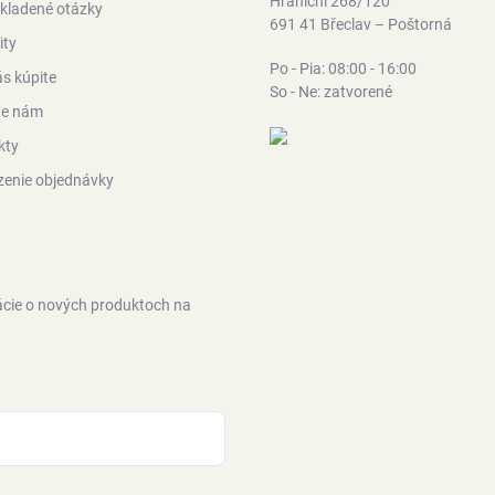
Hraniční 268/120
kladené otázky
691 41 Břeclav – Poštorná
ity
Po - Pia: 08:00 - 16:00
s kúpite
So - Ne: zatvorené
te nám
kty
zenie objednávky
ácie o nových produktoch na