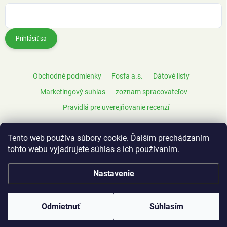
Prihlásiť sa
Obchodné podmienky
Fosfa a.s.
Dátové listy
Marketingový suhlas
zoznam spracovateľov
Pravidlá pre uverejňovanie recenzí
Tento web používa súbory cookie. Ďalším prechádzaním
tohto webu vyjadrujete súhlas s ich používaním.
Nastavenie
Copyright 2026
FeelEco
. Všetky práva vyhradené.
Odmietnuť
Súhlasím
Vytvoril Shoptet