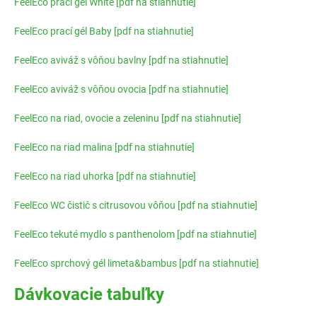
FeelEco prací gél White [pdf na stiahnutie]
FeelEco prací gél Baby [pdf na stiahnutie]
FeelEco aviváž s vôňou bavlny [pdf na stiahnutie]
FeelEco aviváž s vôňou ovocia [pdf na stiahnutie]
FeelEco na riad, ovocie a zeleninu [pdf na stiahnutie]
FeelEco na riad malina [pdf na stiahnutie]
FeelEco na riad uhorka [pdf na stiahnutie]
FeelEco WC čistič s citrusovou vôňou [pdf na stiahnutie]
FeelEco tekuté mydlo s panthenolom [pdf na stiahnutie]
FeelEco sprchový gél limeta&bambus [pdf na stiahnutie]
Dávkovacie tabuľky