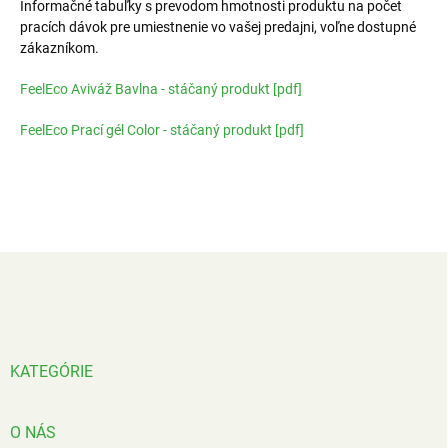
Informačné tabuľky s prevodom hmotnosti produktu na počet
pracích dávok pre umiestnenie vo vašej predajni, voľne dostupné
zákazníkom.
FeelEco Aviváž Bavlna - stáčaný produkt [pdf]
FeelEco Prací gél Color - stáčaný produkt [pdf]
Z
á
p
ä
t
i
KATEGÓRIE
e
O NÁS