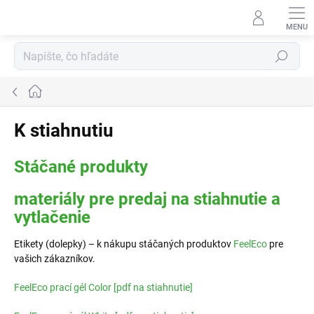
Prejsť
na
obsah
Hľadať
Domov
K stiahnutiu
Stáčané produkty
materiály pre predaj na stiahnutie a
vytlačenie
Etikety (dolepky) – k nákupu stáčaných produktov
FeelEco
pre
vašich zákazníkov.
FeelEco prací gél Color [pdf na stiahnutie]