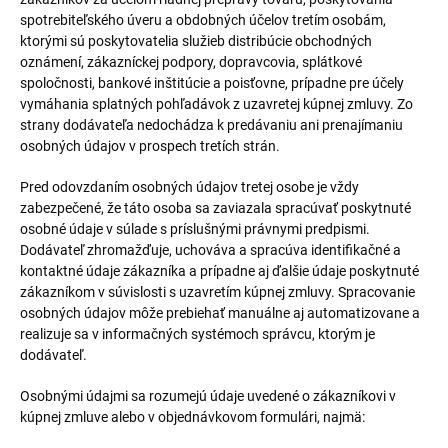
spotrebiteľského úveru a obdobných účelov tretím osobám,
ktorými sú poskytovatelia služieb distribúcie obchodných
oznámení, zákazníckej podpory, dopravcovia, splátkové
spoločnosti, bankové inštitúcie a poisťovne, prípadne pre účely
vymáhania splatných pohľadávok z uzavretej kúpnej zmluvy. Zo
strany dodávateľa nedochádza k predávaniu ani prenajímaniu
osobných údajov v prospech tretích strán.
Pred odovzdaním osobných údajov tretej osobe je vždy
zabezpečené, že táto osoba sa zaviazala spracúvať poskytnuté
osobné údaje v súlade s príslušnými právnymi predpismi.
Dodávateľ zhromažďuje, uchováva a spracúva identifikačné a
kontaktné údaje zákazníka a prípadne aj ďalšie údaje poskytnuté
zákazníkom v súvislosti s uzavretím kúpnej zmluvy. Spracovanie
osobných údajov môže prebiehať manuálne aj automatizovane a
realizuje sa v informačných systémoch správcu, ktorým je
dodávateľ.
Osobnými údajmi sa rozumejú údaje uvedené o zákazníkovi v
kúpnej zmluve alebo v objednávkovom formulári, najmä: