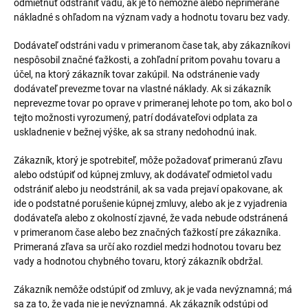
odmietnuť odstrániť vadu, ak je to nemožné alebo neprimerane
nákladné s ohľadom na význam vady a hodnotu tovaru bez vady.
Dodávateľ odstráni vadu v primeranom čase tak, aby zákazníkovi
nespôsobil značné ťažkosti, a zohľadní pritom povahu tovaru a
účel, na ktorý zákazník tovar zakúpil. Na odstránenie vady
dodávateľ prevezme tovar na vlastné náklady. Ak si zákazník
neprevezme tovar po oprave v primeranej lehote po tom, ako bol o
tejto možnosti vyrozumený, patrí dodávateľovi odplata za
uskladnenie v bežnej výške, ak sa strany nedohodnú inak.
Zákazník, ktorý je spotrebiteľ, môže požadovať primeranú zľavu
alebo odstúpiť od kúpnej zmluvy, ak dodávateľ odmietol vadu
odstrániť alebo ju neodstránil, ak sa vada prejaví opakovane, ak
ide o podstatné porušenie kúpnej zmluvy, alebo ak je z vyjadrenia
dodávateľa alebo z okolností zjavné, že vada nebude odstránená
v primeranom čase alebo bez značných ťažkostí pre zákazníka.
Primeraná zľava sa určí ako rozdiel medzi hodnotou tovaru bez
vady a hodnotou chybného tovaru, ktorý zákazník obdržal.
Zákazník nemôže odstúpiť od zmluvy, ak je vada nevýznamná; má
sa za to, že vada nie je nevýznamná. Ak zákazník odstúpi od