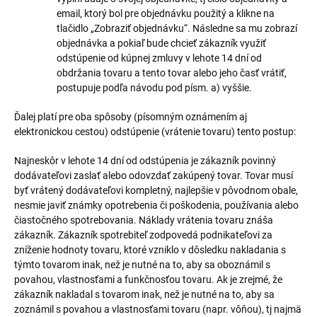
email, ktorý bol pre objednávku použitý a klikne na
tlačidlo „Zobraziť objednávku“. Následne sa mu zobrazí
objednávka a pokiaľ bude chcieť zákazník využiť
odstúpenie od kúpnej zmluvy v lehote 14 dní od
obdržania tovaru a tento tovar alebo jeho časť vrátiť,
postupuje podľa návodu pod písm. a) vyššie.
Ďalej platí pre oba spôsoby (písomným oznámením aj
elektronickou cestou) odstúpenie (vrátenie tovaru) tento postup:
Najneskôr v lehote 14 dní od odstúpenia je zákazník povinný
dodávateľovi zaslať alebo odovzdať zakúpený tovar. Tovar musí
byť vrátený dodávateľovi kompletný, najlepšie v pôvodnom obale,
nesmie javiť známky opotrebenia či poškodenia, používania alebo
čiastočného spotrebovania. Náklady vrátenia tovaru znáša
zákazník. Zákazník spotrebiteľ zodpovedá podnikateľovi za
zníženie hodnoty tovaru, ktoré vzniklo v dôsledku nakladania s
týmto tovarom inak, než je nutné na to, aby sa oboznámil s
povahou, vlastnosťami a funkčnosťou tovaru. Ak je zrejmé, že
zákazník nakladal s tovarom inak, než je nutné na to, aby sa
zoznámil s povahou a vlastnosťami tovaru (napr. vôňou), tj najmä