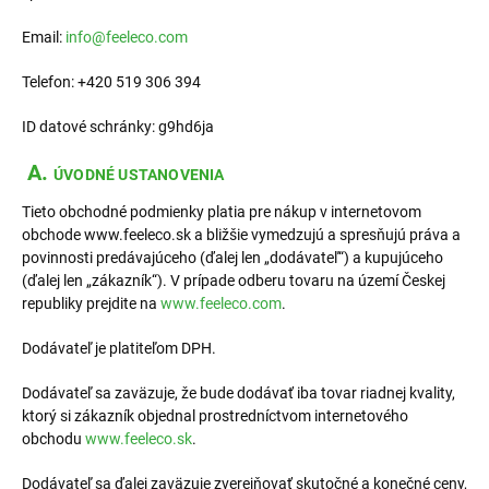
Email:
info@feeleco.com
Telefon: +420 519 306 394
ID datové schránky: g9hd6ja
A.
ÚVODNÉ USTANOVENIA
Tieto obchodné podmienky platia pre nákup v internetovom
obchode www.feeleco.sk a bližšie vymedzujú a spresňujú práva a
povinnosti predávajúceho (ďalej len „dodávateľ“) a kupujúceho
(ďalej len „zákazník“). V prípade odberu tovaru na území Českej
republiky prejdite na
www.feeleco.com
.
Dodávateľ je platiteľom DPH.
Dodávateľ sa zaväzuje, že bude dodávať iba tovar riadnej kvality,
ktorý si zákazník objednal prostredníctvom internetového
obchodu
www.feeleco.sk
.
Dodávateľ sa ďalej zaväzuje zverejňovať skutočné a konečné ceny,