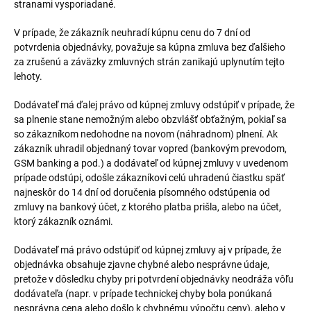
stranami vysporiadané.
V prípade, že zákazník neuhradí kúpnu cenu do 7 dní od
potvrdenia objednávky, považuje sa kúpna zmluva bez ďalšieho
za zrušenú a záväzky zmluvných strán zanikajú uplynutím tejto
lehoty.
Dodávateľ má ďalej právo od kúpnej zmluvy odstúpiť v prípade, že
sa plnenie stane nemožným alebo obzvlášť obťažným, pokiaľ sa
so zákazníkom nedohodne na novom (náhradnom) plnení. Ak
zákazník uhradil objednaný tovar vopred (bankovým prevodom,
GSM banking a pod.) a dodávateľ od kúpnej zmluvy v uvedenom
prípade odstúpi, odošle zákazníkovi celú uhradenú čiastku späť
najneskôr do 14 dní od doručenia písomného odstúpenia od
zmluvy na bankový účet, z ktorého platba prišla, alebo na účet,
ktorý zákazník oznámi.
Dodávateľ má právo odstúpiť od kúpnej zmluvy aj v prípade, že
objednávka obsahuje zjavne chybné alebo nesprávne údaje,
pretože v dôsledku chyby pri potvrdení objednávky neodráža vôľu
dodávateľa (napr. v prípade technickej chyby bola ponúkaná
nesprávna cena alebo došlo k chybnému výpočtu ceny), alebo v