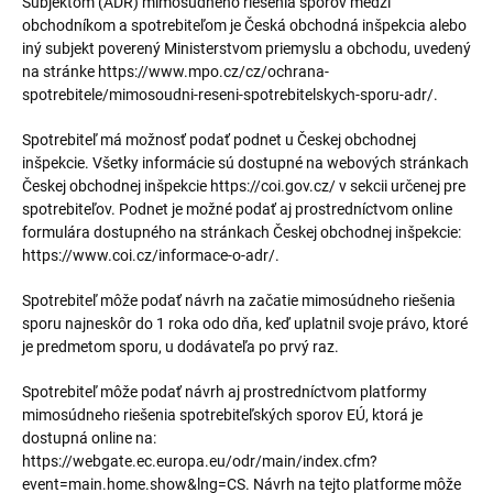
Subjektom (ADR) mimosúdneho riešenia sporov medzi
obchodníkom a spotrebiteľom je Česká obchodná inšpekcia alebo
iný subjekt poverený Ministerstvom priemyslu a obchodu, uvedený
na stránke https://www.mpo.cz/cz/ochrana-
spotrebitele/mimosoudni-reseni-spotrebitelskych-sporu-adr/.
Spotrebiteľ má možnosť podať podnet u Českej obchodnej
inšpekcie. Všetky informácie sú dostupné na webových stránkach
Českej obchodnej inšpekcie https://coi.gov.cz/ v sekcii určenej pre
spotrebiteľov. Podnet je možné podať aj prostredníctvom online
formulára dostupného na stránkach Českej obchodnej inšpekcie:
https://www.coi.cz/informace-o-adr/.
Spotrebiteľ môže podať návrh na začatie mimosúdneho riešenia
sporu najneskôr do 1 roka odo dňa, keď uplatnil svoje právo, ktoré
je predmetom sporu, u dodávateľa po prvý raz.
Spotrebiteľ môže podať návrh aj prostredníctvom platformy
mimosúdneho riešenia spotrebiteľských sporov EÚ, ktorá je
dostupná online na:
https://webgate.ec.europa.eu/odr/main/index.cfm?
event=main.home.show&lng=CS. Návrh na tejto platforme môže