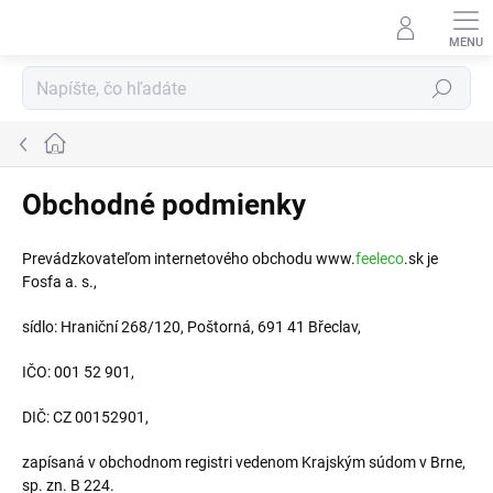
Prejsť
na
obsah
Hľadať
Domov
Obchodné podmienky
Prevádzkovateľom internetového obchodu www.
feeleco
.sk je
Fosfa a. s.,
sídlo: Hraniční 268/120, Poštorná, 691 41 Břeclav,
IČO: 001 52 901,
DIČ: CZ 00152901,
zapísaná v obchodnom registri vedenom Krajským súdom v Brne,
sp. zn. B 224.