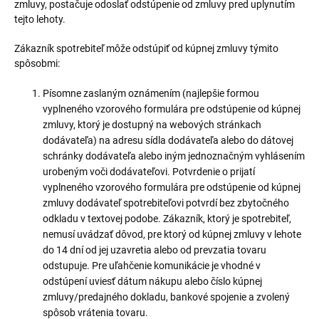
zmluvy, postačuje odoslať odstúpenie od zmluvy pred uplynutím
tejto lehoty.
Zákazník spotrebiteľ môže odstúpiť od kúpnej zmluvy týmito
spôsobmi:
Písomne zaslaným oznámením (najlepšie formou
vyplneného vzorového formulára pre odstúpenie od kúpnej
zmluvy, ktorý je dostupný na webových stránkach
dodávateľa) na adresu sídla dodávateľa alebo do dátovej
schránky dodávateľa alebo iným jednoznačným vyhlásením
urobeným voči dodávateľovi. Potvrdenie o prijatí
vyplneného vzorového formulára pre odstúpenie od kúpnej
zmluvy dodávateľ spotrebiteľovi potvrdí bez zbytočného
odkladu v textovej podobe. Zákazník, ktorý je spotrebiteľ,
nemusí uvádzať dôvod, pre ktorý od kúpnej zmluvy v lehote
do 14 dní od jej uzavretia alebo od prevzatia tovaru
odstupuje. Pre uľahčenie komunikácie je vhodné v
odstúpení uviesť dátum nákupu alebo číslo kúpnej
zmluvy/predajného dokladu, bankové spojenie a zvolený
spôsob vrátenia tovaru.