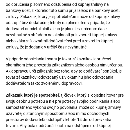
od doručenia písomného odstúpenia od kúpnej zmluvy na
bankový účet, z ktorého túto sumu prijal alebo na bankový účet.
zmluvy. Zákazník, ktorý je spotrebiteľom môže od kúpnej zmluvy
odstúpiť bez dodatočnej lehoty na plnenie len v prípade, že
dodávateľ odmietol plniť alebo je plnenie v určenom čase
nevyhnutné s ohľadom na okolnosti pri uzavretí kúpnej zmluvy
alebo zákazník oznámil dodávateľovi pred uzavretím kúpnej
zmluvy, že je dodanie v určitý čas nevyhnutné.
V prípade odosielania tovaru je tovar zákazníkovi doručený
okamihom jeho prevzatia zákazníkom alebo osobou ním určenou.
Ak dopravcu určí zákazník bez toho, aby to dodávateľ ponúkol, je
tovar zákazníkovi odovzdaný už v okamihu jeho odovzdania
dodávateľom takto zvolenému dopravcovi.
Zákazník, ktorý je spotrebiteľ
, tj človek, ktorý si objednal tovar pre
svoju osobnú potrebu a nie pre potreby svojho podnikania alebo
samostatného výkonu svojho povolania, môže od kúpnej zmluvy
uzavretej dištančným spôsobom alebo mimo obchodných
priestorov dodávateľa odstúpiť v lehote 14 dní od prevzatia
tovaru. Aby bola dodržaná lehota na odstúpenie od kúpnej