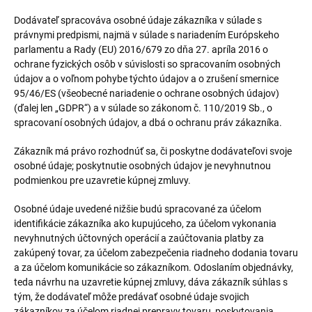
Dodávateľ spracováva osobné údaje zákazníka v súlade s
právnymi predpismi, najmä v súlade s nariadením Európskeho
parlamentu a Rady (EU) 2016/679 zo dňa 27. apríla 2016 o
ochrane fyzických osôb v súvislosti so spracovaním osobných
údajov a o voľnom pohybe týchto údajov a o zrušení smernice
95/46/ES (všeobecné nariadenie o ochrane osobných údajov)
(ďalej len „GDPR“) a v súlade so zákonom č. 110/2019 Sb., o
spracovaní osobných údajov, a dbá o ochranu práv zákazníka.
Zákazník má právo rozhodnúť sa, či poskytne dodávateľovi svoje
osobné údaje; poskytnutie osobných údajov je nevyhnutnou
podmienkou pre uzavretie kúpnej zmluvy.
Osobné údaje uvedené nižšie budú spracované za účelom
identifikácie zákazníka ako kupujúceho, za účelom vykonania
nevyhnutných účtovných operácií a zaúčtovania platby za
zakúpený tovar, za účelom zabezpečenia riadneho dodania tovaru
a za účelom komunikácie so zákazníkom. Odoslaním objednávky,
teda návrhu na uzavretie kúpnej zmluvy, dáva zákazník súhlas s
tým, že dodávateľ môže predávať osobné údaje svojich
zákazníkov za účelom riadnej prepravy tovaru, poskytovania