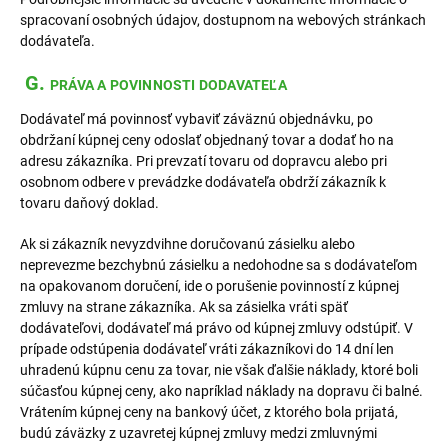
spracovaní osobných údajov, dostupnom na webových stránkach
dodávateľa.
G.
PRÁVA A POVINNOSTI DODAVATEĽA
Dodávateľ má povinnosť vybaviť záväznú objednávku, po
obdržaní kúpnej ceny odoslať objednaný tovar a dodať ho na
adresu zákazníka. Pri prevzatí tovaru od dopravcu alebo pri
osobnom odbere v prevádzke dodávateľa obdrží zákazník k
tovaru daňový doklad.
Ak si zákazník nevyzdvihne doručovanú zásielku alebo
neprevezme bezchybnú zásielku a nedohodne sa s dodávateľom
na opakovanom doručení, ide o porušenie povinností z kúpnej
zmluvy na strane zákazníka. Ak sa zásielka vráti späť
dodávateľovi, dodávateľ má právo od kúpnej zmluvy odstúpiť. V
prípade odstúpenia dodávateľ vráti zákazníkovi do 14 dní len
uhradenú kúpnu cenu za tovar, nie však ďalšie náklady, ktoré boli
súčasťou kúpnej ceny, ako napríklad náklady na dopravu či balné.
Vrátením kúpnej ceny na bankový účet, z ktorého bola prijatá,
budú záväzky z uzavretej kúpnej zmluvy medzi zmluvnými