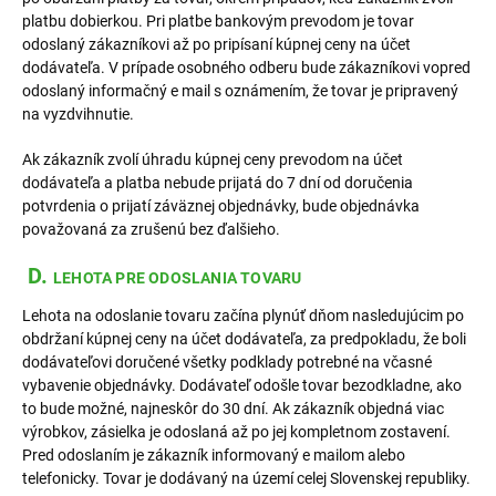
platbu dobierkou. Pri platbe bankovým prevodom je tovar
odoslaný zákazníkovi až po pripísaní kúpnej ceny na účet
dodávateľa. V prípade osobného odberu bude zákazníkovi vopred
odoslaný informačný e mail s oznámením, že tovar je pripravený
na vyzdvihnutie.
Ak zákazník zvolí úhradu kúpnej ceny prevodom na účet
dodávateľa a platba nebude prijatá do 7 dní od doručenia
potvrdenia o prijatí záväznej objednávky, bude objednávka
považovaná za zrušenú bez ďalšieho.
D.
LEHOTA PRE ODOSLANIA TOVARU
Lehota na odoslanie tovaru začína plynúť dňom nasledujúcim po
obdržaní kúpnej ceny na účet dodávateľa, za predpokladu, že boli
dodávateľovi doručené všetky podklady potrebné na včasné
vybavenie objednávky. Dodávateľ odošle tovar bezodkladne, ako
to bude možné, najneskôr do 30 dní. Ak zákazník objedná viac
výrobkov, zásielka je odoslaná až po jej kompletnom zostavení.
Pred odoslaním je zákazník informovaný e mailom alebo
telefonicky. Tovar je dodávaný na území celej Slovenskej republiky.