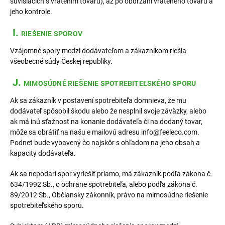
súvisiacich s vrátením tovaru), až po obdržaní vráteného tovaru a
jeho kontrole.
I.
RIEŠENIE SPOROV
Vzájomné spory medzi dodávateľom a zákazníkom riešia
všeobecné súdy Českej republiky.
J.
MIMOSÚDNÉ RIEŠENIE SPOTREBITEĽSKÉHO SPORU
Ak sa zákazník v postavení spotrebiteľa domnieva, že mu
dodávateľ spôsobil škodu alebo že nesplnil svoje záväzky, alebo
ak má inú sťažnosť na konanie dodávateľa či na dodaný tovar,
môže sa obrátiť na našu e mailovú adresu info@feeleco.com.
Podnet bude vybavený čo najskôr s ohľadom na jeho obsah a
kapacity dodávateľa.
Ak sa nepodarí spor vyriešiť priamo, má zákazník podľa zákona č.
634/1992 Sb., o ochrane spotrebiteľa, alebo podľa zákona č.
89/2012 Sb., Občiansky zákonník, právo na mimosúdne riešenie
spotrebiteľského sporu.