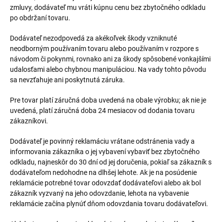
zmluvy, dodávateľ mu vráti kúpnu cenu bez zbytočného odkladu
po obdržaní tovaru.
Dodávateľ nezodpovedá za akékoľvek škody vzniknuté
neodborným používaním tovaru alebo používaním v rozpore s
návodom či pokynmi, rovnako ani za škody spôsobené vonkajšími
udalosťami alebo chybnou manipuláciou. Na vady tohto pôvodu
sa nevzťahuje ani poskytnutá záruka.
Pre tovar platí záručná doba uvedená na obale výrobku; ak nie je
uvedená, platí záručná doba 24 mesiacov od dodania tovaru
zákazníkovi.
Dodávateľ je povinný reklamáciu vrátane odstránenia vady a
informovania zákazníka o jej vybavení vybaviť bez zbytočného
odkladu, najneskôr do 30 dní od jej doručenia, pokiaľ sa zákazník s
dodávateľom nedohodne na dlhšej lehote. Ak je na posúdenie
reklamácie potrebné tovar odovzdať dodávateľovi alebo ak bol
zákazník vyzvaný na jeho odovzdanie, lehota na vybavenie
reklamácie začína plynúť dňom odovzdania tovaru dodávateľovi.