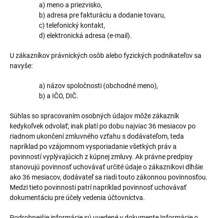
a) meno a priezvisko,
b) adresa pre fakturáciu a dodanie tovaru,
c) telefonický kontakt,
d) elektronická adresa (e-mail).
U zákazníkov právnických osôb alebo fyzických podnikateľov sa
navyše:
a) názov spoločnosti (obchodné meno),
b) a IČO, DIČ.
Súhlas so spracovaním osobných údajov môže zákazník
kedykoľvek odvolať; inak platí po dobu najviac 36 mesiacov po
riadnom ukončení zmluvného vzťahu s dodávateľom, teda
napríklad po vzájomnom vysporiadanie všetkých práv a
povinností vyplývajúcich z kúpnej zmluvy. Ak právne predpisy
stanovujú povinnosť uchovávať určité údaje o zákazníkovi dlhšie
ako 36 mesiacov, dodávateľ sa riadi touto zákonnou povinnosťou.
Medzi tieto povinnosti patrí napríklad povinnosť uchovávať
dokumentáciu pre účely vedenia účtovníctva.
Podrobnejšie informácie sú uvedené v dokumente Informácie o