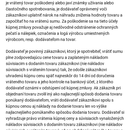
je vrátený tovar poškodený alebo javí známky užívania alebo
čiastočného spotrebovania, je dodávateľ oprávnený voči
zákazníkovi uplatniť nárok na náhradu zníženia hodnoty tovaru a
započítať ho na vrátenú sumu. Za poškodenie sa na tieto účely
kúpnej zmluvy považuje aj nedôvodné odstránenie ochranných
pečatí a nálepiek, označenia a logá výrobcu umiestnených
výrobcom, resp. dodávateľom na tovar.
Dodávateľ je povinný zákazníkovi, ktorý je spotrebiteľ, vrátiť sumu
plne zodpovedajúcu cene tovaru a zaplateným nákladom
súvisiacim s dodaním tovaru zákazníkovi (nie nákladov
súvisiacich s vrátením tovaru) tak, že odošle zákazníkovi
uhradenú kúpnu cenu späť najneskôr do 14 dní od doručenia
vráteného tovaru a jeho kontrole na bankový účet, z ktorého
dodávateľ oznámi v odstúpení od kúpnej zmluvy. Ak zákazník pri
objednaní tovaru zvolil iný ako najlacnejší spôsob dodania tovaru
ponúkaný dodávateľom, vráti dodávateľ zákazníkovi spolu s
kúpnou cenou aj náklady na dodanie tovaru len vo výške
najlacnejšieho ponúkaného spôsobu dodania tovaru. Dodávateľ si
vyhradzuje právo vrátenia kúpnej ceny a súvisiacich vynaložených
nákladov súvisiacich s dodaním tovaru zákazníkovi (nie nákladov