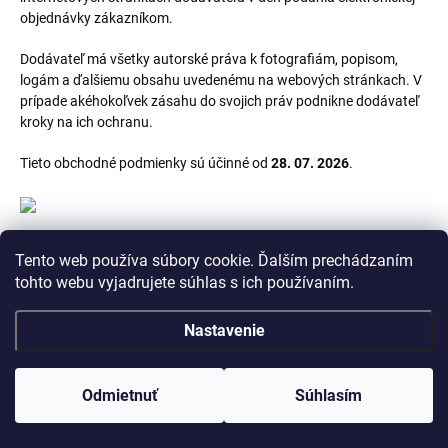
objednávky zákazníkom.
Dodávateľ má všetky autorské práva k fotografiám, popisom,
logám a ďalšiemu obsahu uvedenému na webových stránkach. V
prípade akéhokoľvek zásahu do svojich práv podnikne dodávateľ
kroky na ich ochranu.
Tieto obchodné podmienky sú účinné od
28. 07. 2026
.
NA STIAHNUTIE:
Tento web používa súbory cookie. Ďalším prechádzaním
tohto webu vyjadrujete súhlas s ich používaním.
Formulár na odstúpení od zmluvy
Nastavenie
Z
Odmietnuť
Súhlasím
á
p