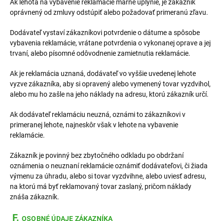
Ak lehota na vybavenie reklamácie márne uplynie, je zákazník
oprávnený od zmluvy odstúpiť alebo požadovať primeranú zľavu.
Dodávateľ vystaví zákazníkovi potvrdenie o dátume a spôsobe
vybavenia reklamácie, vrátane potvrdenia o vykonanej oprave a jej
trvaní, alebo písomné odôvodnenie zamietnutia reklamácie.
Ak je reklamácia uznaná, dodávateľ vo vyššie uvedenej lehote
vyzve zákazníka, aby si opravený alebo vymenený tovar vyzdvihol,
alebo mu ho zašle na jeho náklady na adresu, ktorú zákazník určí.
Ak dodávateľ reklamáciu neuzná, oznámi to zákazníkovi v
primeranej lehote, najneskôr však v lehote na vybavenie
reklamácie.
Zákazník je povinný bez zbytočného odkladu po obdržaní
oznámenia o neuznaní reklamácie oznámiť dodávateľovi, či žiada
výmenu za úhradu, alebo si tovar vyzdvihne, alebo uviesť adresu,
na ktorú má byť reklamovaný tovar zaslaný, pričom náklady
znáša zákazník.
F.
OSOBNÉ ÚDAJE ZÁKAZNÍKA