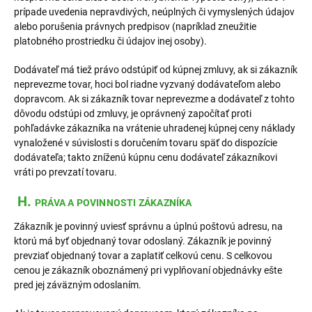
prípade uvedenia nepravdivých, neúplných či vymyslených údajov
alebo porušenia právnych predpisov (napríklad zneužitie
platobného prostriedku či údajov inej osoby).
Dodávateľ má tiež právo odstúpiť od kúpnej zmluvy, ak si zákazník
neprevezme tovar, hoci bol riadne vyzvaný dodávateľom alebo
dopravcom. Ak si zákazník tovar neprevezme a dodávateľ z tohto
dôvodu odstúpi od zmluvy, je oprávnený započítať proti
pohľadávke zákazníka na vrátenie uhradenej kúpnej ceny náklady
vynaložené v súvislosti s doručením tovaru späť do dispozície
dodávateľa; takto zníženú kúpnu cenu dodávateľ zákazníkovi
vráti po prevzatí tovaru.
H.
PRÁVA A POVINNOSTI ZÁKAZNÍKA
Zákazník je povinný uviesť správnu a úplnú poštovú adresu, na
ktorú má byť objednaný tovar odoslaný. Zákazník je povinný
prevziať objednaný tovar a zaplatiť celkovú cenu. S celkovou
cenou je zákazník oboznámený pri vyplňovaní objednávky ešte
pred jej záväzným odoslaním.