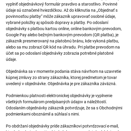
vyplniť objednávkový formulár pravdivo a starostlivo. Povinné
údaje sú označené hviezdičkou. Až do kliknutia na „Objednať s
povinnosťou platby“ môže zákazník upravovať osobné údaje,
vybrané položky aj spôsob dopravy a platby. Po odoslaní
objednávky s platbou kartou online, online bankovým prevodom,
Google Pay alebo bežným bankovým prevodom (QR platba), je
zákazník presmerovaný na platobnú bránu, kde vykoná platbu,
alebo sa mu zobrazí QR kód na úhradu. Pri platbe prevodom na
účet sa po odoslaní objednávky zobrazia potrebné platobné
údaje.
Objednávka sa v momente podania stáva návrhom na uzavretie
kúpnej zmluvy zo strany zákazníka, ktorej predmetom je tovar
uvedený v objednávke. Objednávka je pre zákazníka záväzná.
Podmienkou platnosti elektronickej objednávky je vyplnenie
všetkých formulárom predpísaných údajov a náležitostí.
Odoslaním objednávky zákazník potvrdzuje, že sa s Obchodnými
podmienkami oboznámil a súhlasí s nimi.
Po obdržaní objednávky príde zákazníkovi potvrdzovací e-mail,