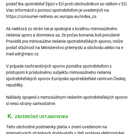
podať iba spotrebiteľ žijúci v EÚ proti obchodníkovi so sídlom v EÚ.
Viac informácií o pomoci spotrebiteľom je uvedených na
https://consumer-redress.ec.europa.eu/index_cs.
Ak niektorá zo strán nie je spokojná s kvalitou mimosúdneho
riešenia sporu a domnieva sa, že počas konania boli porušené
Pravidlá pre mimosúdne riešenie spotrebiteľských sporov, môže
podať sťažnosť na Ministerstvo priemyslu a obchodu alebo na e
mail adr@mpo.cz.
V prípade cezhraničných sporov pomáha spotrebiteľom s
prístupom k príslušnému subjektu mimosúdneho riešenia
spotrebiteľských sporov Európske spotrebiteľské centrum Českej
republiky.
Náklady spojené s mimosúdnym riešením spotrebiteľských sporov
si nesú strany samostatne.
K.
ZÁVEREČNÉ USTANOVENIA
Tieto obchodné podmienky platia v znení uvedenom na
internetových stránkach dodávateľa v deň podania elektronickej