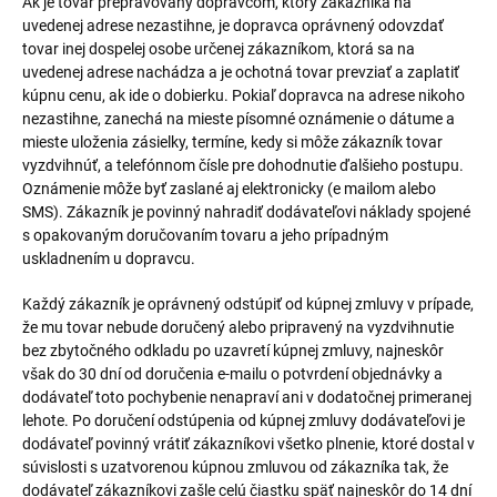
Ak je tovar prepravovaný dopravcom, ktorý zákazníka na
uvedenej adrese nezastihne, je dopravca oprávnený odovzdať
tovar inej dospelej osobe určenej zákazníkom, ktorá sa na
uvedenej adrese nachádza a je ochotná tovar prevziať a zaplatiť
kúpnu cenu, ak ide o dobierku. Pokiaľ dopravca na adrese nikoho
nezastihne, zanechá na mieste písomné oznámenie o dátume a
mieste uloženia zásielky, termíne, kedy si môže zákazník tovar
vyzdvihnúť, a telefónnom čísle pre dohodnutie ďalšieho postupu.
Oznámenie môže byť zaslané aj elektronicky (e mailom alebo
SMS). Zákazník je povinný nahradiť dodávateľovi náklady spojené
s opakovaným doručovaním tovaru a jeho prípadným
uskladnením u dopravcu.
Každý zákazník je oprávnený odstúpiť od kúpnej zmluvy v prípade,
že mu tovar nebude doručený alebo pripravený na vyzdvihnutie
bez zbytočného odkladu po uzavretí kúpnej zmluvy, najneskôr
však do 30 dní od doručenia e-mailu o potvrdení objednávky a
dodávateľ toto pochybenie nenapraví ani v dodatočnej primeranej
lehote. Po doručení odstúpenia od kúpnej zmluvy dodávateľovi je
dodávateľ povinný vrátiť zákazníkovi všetko plnenie, ktoré dostal v
súvislosti s uzatvorenou kúpnou zmluvou od zákazníka tak, že
dodávateľ zákazníkovi zašle celú čiastku späť najneskôr do 14 dní