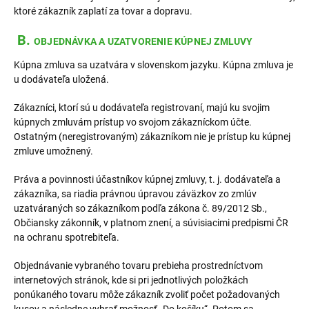
ktoré zákazník zaplatí za tovar a dopravu.
B.
OBJEDNÁVKA A UZATVORENIE KÚPNEJ ZMLUVY
Kúpna zmluva sa uzatvára v slovenskom jazyku. Kúpna zmluva je
u dodávateľa uložená.
Zákazníci, ktorí sú u dodávateľa registrovaní, majú ku svojim
kúpnych zmluvám prístup vo svojom zákazníckom účte.
Ostatným (neregistrovaným) zákazníkom nie je prístup ku kúpnej
zmluve umožnený.
Práva a povinnosti účastníkov kúpnej zmluvy, t. j. dodávateľa a
zákazníka, sa riadia právnou úpravou záväzkov zo zmlúv
uzatváraných so zákazníkom podľa zákona č. 89/2012 Sb.,
Občiansky zákonník, v platnom znení, a súvisiacimi predpismi ČR
na ochranu spotrebiteľa.
Objednávanie vybraného tovaru prebieha prostredníctvom
internetových stránok, kde si pri jednotlivých položkách
ponúkaného tovaru môže zákazník zvoliť počet požadovaných