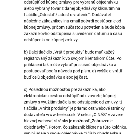
odstúpiť od kúpnej zmluvy pre vybranú objednávku
alebo vybraný tovar z danej objednávky kliknutím na
tlačidlo „Odoslať žiadosť o vrátenie“. Dodávateľ
následne zákazníkovi na email potvrdí odstúpenie od
kúpnej zmluvy, pričom súčasťou potvrdenia bude kópia
zákazníkovho odstúpenia s uvedením dátumu a času
odstúpenia od kúpnej zmluvy.
b) Ďalej tlačidlo „Vrátiť produkty“ bude mať každý
registrovaný zákazník vo svojom klientskom účte. Po
prihlásení tak môže vybrať príslušnú objednávku a
postupovať podľa návodu pod písm. a) vyššie a vrátiť
buď celú objednávku alebo jej časť.
c) Poslednou možnosťou pre zákazníka, ako
elektronickou cestou odstúpiť od uzavretej kúpnej
zmluvy s využitím tlačidla na odstúpenie od zmluvy, tj
tlačidla „Vrátiť produkty“ je priamo cez webové stránky
dodávateľa www.feeleco.sk. V sekcii „O NÁS“ v závere
hlavnej webovej stránky je možnosť „Zobrazenie
objednávky“. Potom, čo zákazník klikne na túto kolónku,
vyplní údaje o svojej objednávke, tj číslo objednávky a