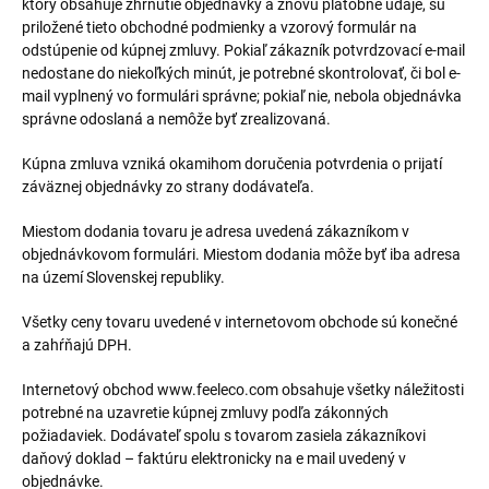
ktorý obsahuje zhrnutie objednávky a znovu platobné údaje, sú
priložené tieto obchodné podmienky a vzorový formulár na
odstúpenie od kúpnej zmluvy. Pokiaľ zákazník potvrdzovací e-mail
nedostane do niekoľkých minút, je potrebné skontrolovať, či bol e-
mail vyplnený vo formulári správne; pokiaľ nie, nebola objednávka
správne odoslaná a nemôže byť zrealizovaná.
Kúpna zmluva vzniká okamihom doručenia potvrdenia o prijatí
záväznej objednávky zo strany dodávateľa.
Miestom dodania tovaru je adresa uvedená zákazníkom v
objednávkovom formulári. Miestom dodania môže byť iba adresa
na území Slovenskej republiky.
Všetky ceny tovaru uvedené v internetovom obchode sú konečné
a zahŕňajú DPH.
Internetový obchod www.feeleco.com obsahuje všetky náležitosti
potrebné na uzavretie kúpnej zmluvy podľa zákonných
požiadaviek. Dodávateľ spolu s tovarom zasiela zákazníkovi
daňový doklad – faktúru elektronicky na e mail uvedený v
objednávke.