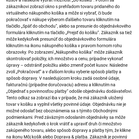
kusov a následne vybrať možnosť „Do košíku“. Potom sa
zákazníkovi zobrazí okno s prehľadom tovaru pridaného do
virtuálneho nákupného košíka a môže si vybrať, či bude
pokračovať v nákupe výberom ďalšieho tovaru kliknutím na
tlačidlo „Späť do obchodu“, alebo sa presunie do objednávkového
formulára kliknutím na tlačidlo „Prejsť do košíku“. Zákazník sa tiež
môže kedykoľvek presunúť do objednávkového formulára
kliknutím na ikonu nákupného košíka v pravom hornom rohu
obrazovky. Po zobrazení „Nákupného košíka“ môže zákazník
skontrolovať položky, ich množstvo a cenu, prípadne vykonať
úpravy – odstrániť položku alebo zmeniť počet kusov. Následne
zvolí „Pokračovať“ a v ďalšom kroku vyberie spôsob platby a
spôsob dopravy. V nasledujúcom kroku zadá osobné údaje,
fakturačnú (prípadne doručovaciu) adresu a kliknutím na
„Objednať s povinnosťou platby“ odošle objednávku dodávateľovi.
Tento odkaz sa zobrazí iba v prípade, že má zákazník uložený
tovar v košíku a vyplnil všetky povinné údaje. Objednávku nie je
možné odoslať bez oboznámenia sa s týmito Obchodnými
podmienkami. Pred záväzným odoslaním objednávky sa môže
zákazník kedykoľvek o krok vrátiť a upraviť druh či množstvo
zakúpeného tovaru, alebo spôsob dopravy a platby tým, že klikne
na ikonu Môj košík alebo Doprava & platba. Zákazník je povinný