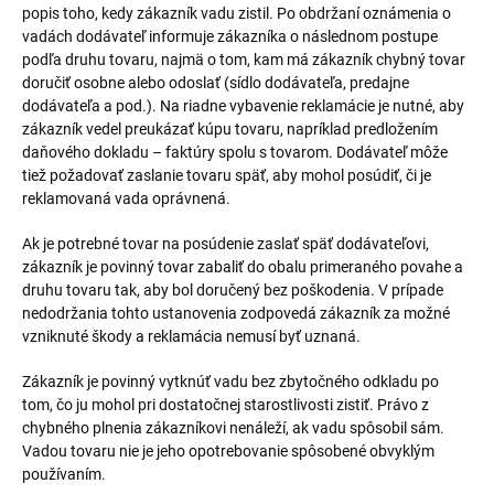
popis toho, kedy zákazník vadu zistil. Po obdržaní oznámenia o
vadách dodávateľ informuje zákazníka o následnom postupe
podľa druhu tovaru, najmä o tom, kam má zákazník chybný tovar
doručiť osobne alebo odoslať (sídlo dodávateľa, predajne
dodávateľa a pod.). Na riadne vybavenie reklamácie je nutné, aby
zákazník vedel preukázať kúpu tovaru, napríklad predložením
daňového dokladu – faktúry spolu s tovarom. Dodávateľ môže
tiež požadovať zaslanie tovaru späť, aby mohol posúdiť, či je
reklamovaná vada oprávnená.
Ak je potrebné tovar na posúdenie zaslať späť dodávateľovi,
zákazník je povinný tovar zabaliť do obalu primeraného povahe a
druhu tovaru tak, aby bol doručený bez poškodenia. V prípade
nedodržania tohto ustanovenia zodpovedá zákazník za možné
vzniknuté škody a reklamácia nemusí byť uznaná.
Zákazník je povinný vytknúť vadu bez zbytočného odkladu po
tom, čo ju mohol pri dostatočnej starostlivosti zistiť. Právo z
chybného plnenia zákazníkovi nenáleží, ak vadu spôsobil sám.
Vadou tovaru nie je jeho opotrebovanie spôsobené obvyklým
používaním.