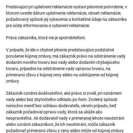
Predávajúci pri uplatnení reklamácie vystaví písomné potvrdenie, v
ktorom uvedie dátum uplatnenia reklamácie, obsah reklamácie,
požadovaný spôsob jej vybavenia a kontaktné údaje na zákazníka
pre účely informovania o vybavení reklamácie.
Práva zákazníka, ktorý nie je spotrebiteľom:
V prípade, že ide o chybné plnenie predstavujúce podstatné
porušenie kúpnej zmluvy, má zákazník právo na odstránenie vady
dodaním nového tovaru bez vady alebo dodaním chýbajúceho
tovaru, prípadne na odstránenie vady opravou tovaru, na
primeranú zľavu z kúpnej ceny alebo na odstúpenie od kúpnej
zmluvy.
Zákazník oznámi dodávateľovi, aké právo si zvolil, pri oznámení
vady alebo bez zbytočného odkladu po ňom. Zvolený spôsob
nemožno meniť bez súhlasu dodávateľa, okrem prípadu, keď
zákazník požadoval opravu vady, ktorá sa ukáže ako
neopraviteľná. Ak dodávateľ vady v primeranej lehote neodstráni
alebo oznámi zákazníkovi, že ich neodstráni, môže zákazník
požadovať primeranú zľavu z ceny alebo môže od kúpnej zmluvy