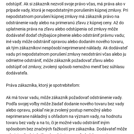
odstúpiť. Ak si zákazník nezvolí svoje právo včas, má práva ako v
prípade vady, ktorá je nepodstatným porušením kúpnej zmluvy. Pri
nepodstatnom porušení kúpnej zmluvy má zákazník právo na
odstránenie vady alebo na primeranú zľavu z kúpnej ceny. Až do
uplatnenia práva na zľavu alebo odstúpenia od zmluvy môže
dodávateľ dodať chýbajúce plnenie alebo odstrániť právnu vadu;
iné vady môže odstrániť opravou alebo dodaním nového tovaru,
ak tým zákazníkovi nespôsobí neprimerané náklady. Ak dodávateľ
vadu pri nepodstatnom porušení zmluvy neodstráni včas alebo ju
odmietne odstrániť, môže zákazník požadovať zľavu alebo
odstúpiť od zmluvy; zvolený spôsob nemožno meniť bez súhlasu
dodávateľa.
Práva zákazníka, ktorý je spotrebiteľom:
Ak má tovar vadu, môže zákazník požadovať odstránenie vady.
Podľa svojej voľby môže žiadať dodanie nového tovaru bez vady
alebo opravu, pokiaľ nie je zvolený postup nemožný alebo
neprimerane nákladný s ohľadom na význam vady, na hodnotu
tovaru bez vady a na to, či je možné vadu odstrániť iným
spôsobom bez značných ťažkostí pre zákazníka. Dodávateľ môže