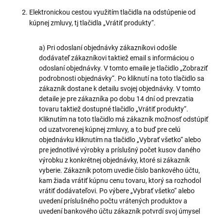
Elektronickou cestou využitím tlačidla na odstúpenie od
kúpnej zmluvy, tj tlačidla „Vrátiť produkty“.
a) Pri odoslaní objednávky zákazníkovi odošle
dodávateľ zákazníkovi taktiež email s informáciou o
odoslaní objednávky. V tomto emaile je tlačidlo „Zobraziť
podrobnosti objednávky“. Po kliknutí na toto tlačidlo sa
zákazník dostane k detailu svojej objednávky. V tomto
detaile je pre zákazníka po dobu 14 dní od prevzatia
tovaru taktiež dostupné tlačidlo „Vrátiť produkty“.
Kliknutím na toto tlačidlo má zákazník možnosť odstúpiť
od uzatvorenej kúpnej zmluvy, a to buď pre celú
objednávku kliknutím na tlačidlo „Vybrať všetko“ alebo
pre jednotlivé výrobky a príslušný počet kusov daného
výrobku z konkrétnej objednávky, ktoré si zákazník
vyberie. Zákazník potom uvedie číslo bankového účtu,
kam žiada vrátiť kúpnu cenu tovaru, ktorý sa rozhodol
vrátiť dodávateľovi. Po výbere „Vybrať všetko“ alebo
uvedení príslušného počtu vrátených produktov a
uvedení bankového účtu zákazník potvrdí svoj úmysel