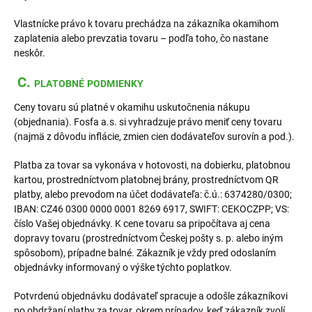
Vlastnícke právo k tovaru prechádza na zákazníka okamihom
zaplatenia alebo prevzatia tovaru – podľa toho, čo nastane
neskôr.
C.
PLATOBNÉ PODMIENKY
Ceny tovaru sú platné v okamihu uskutočnenia nákupu
(objednania). Fosfa a.s. si vyhradzuje právo meniť ceny tovaru
(najmä z dôvodu inflácie, zmien cien dodávateľov surovín a pod.).
Platba za tovar sa vykonáva v hotovosti, na dobierku, platobnou
kartou, prostredníctvom platobnej brány, prostredníctvom QR
platby, alebo prevodom na účet dodávateľa: č.ú.: 6374280/0300;
IBAN: CZ46 0300 0000 0001 8269 6917, SWIFT: CEKOCZPP; VS:
číslo Vašej objednávky. K cene tovaru sa pripočítava aj cena
dopravy tovaru (prostredníctvom Českej pošty s. p. alebo iným
spôsobom), prípadne balné. Zákazník je vždy pred odoslaním
objednávky informovaný o výške týchto poplatkov.
Potvrdenú objednávku dodávateľ spracuje a odošle zákazníkovi
po obdržaní platby za tovar, okrem prípadov, keď zákazník zvolí