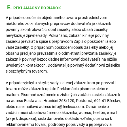
E.
REKLAMAČNÝ PORIADOK
V prípade doručenia objednaného tovaru prostredníctvom
niektorého zo zmluvných prepravcov dodávateľa je zákazník
povinný skontrolovať, či obal zásielky alebo obsah zásielky
nevykazuje zjavné vady. Pokiaľ áno, zákazník nie je povinný
zásielku prevziať a spíše s prepravcom Zápis o poškodení alebo
vade zásielky. O prípadnom poškodení obalu zásielky alebo jej
obsahu pred jeho prevzatím a o odmietnutí prevzatia zásielky je
zákazník povinný bezodkladne informovať dodávateľa na nižšie
uvedených kontaktoch. Dodávateľ je povinný dodať novú zásielku
s bezchybným tovarom.
V prípade výskytu skrytej vady zistenej zákazníkom po prevzatí
tovaru môže zákazník uplatniť reklamáciu písomne alebo e
mailom. Písomné oznámenie o zistených vadách zasiela zákazník
na adresu Fosfa a.s., Hraniční 268/120, Poštorná, 691 41 Břeclav,
alebo na e mailovú adresu info@feeleco.com. Oznámenie o
vadách musí obsahovať meno zákazníka, adresu, telefón, e mail
(ak je k dispozícii), číslo daňového dokladu vzťahujúceho sa k
reklamovanému tovaru, podrobný popis vady a jej prejavov a