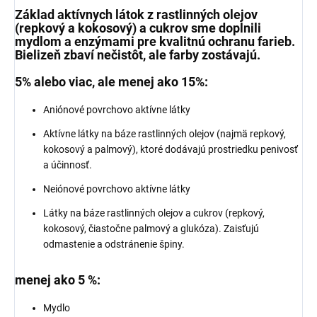
Základ aktívnych látok z rastlinných olejov
(repkový a kokosový) a cukrov sme doplnili
mydlom a enzýmami pre kvalitnú ochranu farieb.
Bielizeň zbaví nečistôt, ale farby zostávajú.
5% alebo viac, ale menej ako 15%:
Aniónové povrchovo aktívne látky
Aktívne látky na báze rastlinných olejov (najmä repkový,
kokosový a palmový), ktoré dodávajú prostriedku penivosť
a účinnosť.
Neiónové povrchovo aktívne látky
Látky na báze rastlinných olejov a cukrov (repkový,
kokosový, čiastočne palmový a glukóza). Zaisťujú
odmastenie a odstránenie špiny.
menej ako 5 %:
Mydlo