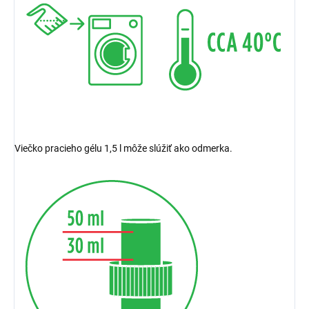
Viečko pracieho gélu 1,5 l môže slúžiť ako odmerka.