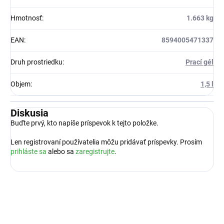
Hmotnosť
:
1.663 kg
EAN
:
8594005471337
Druh prostriedku
:
Prací gél
Objem
:
1,5 l
Diskusia
Buďte prvý, kto napíše príspevok k tejto položke.
Len registrovaní používatelia môžu pridávať príspevky. Prosím
prihláste sa
alebo sa
zaregistrujte
.