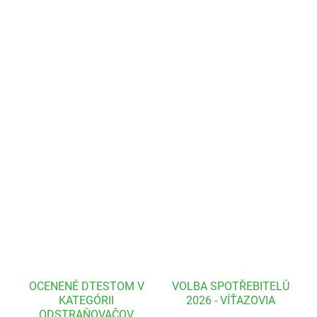
Prací gél
na svetlú, farebnú aj čiernu bielizeň. Vysoký obsah
enzýmov a unikátne zloženie pomáha odstrániť špinu už pri
nízkych teplotách prania a zároveň sa stará o vlákna bielizne,
ktorá bude vyzerať dlhšie ako nová. Aktívne zložky sú rastlinného
pôvodu a sú ľahko biologicky rozložiteľné. Vhodný aj na športovú
a funkčnú bielizeň. Prací gél nie je vhodný pre prírodnú vlnu a
hodváb. Nedráždi a nevysušuje pokožku a je vhodný pre osoby s
citlivou pokožkou.
DETAILNÉ INFORMÁCIE
OPÝTAŤ SA
OCENENÉ DTESTOM V
VOLBA SPOTŘEBITELŮ
KATEGÓRII
2026 - VÍŤAZOVIA
ODSTRAŇOVAČOV