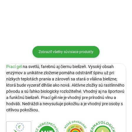
Do košíka
Do košíka
Zobraziť všetky súvisiace produkty
Prací gél
na svetlú, farebnú aj čiernu bielizeň. Vysoký obsah
enzýmov a unikátne zloženie pomáha odstrániť špinu už pri
nízkych teplotách prania a zároveň sa stará o vlákna bielizne,
ktorá bude vyzerať dlhšie ako nová. Aktívne zložky sú rastlinného
pôvodu a sú ľahko biologicky rozložiteľné. Vhodný aj na športovú
a funkčnú bielizeň. Prací gél nie je vhodný pre prírodnú vlnu a
hodváb. Nedráždi a nevysušuje pokožku a je vhodný pre osoby s
citlivou pokožkou.