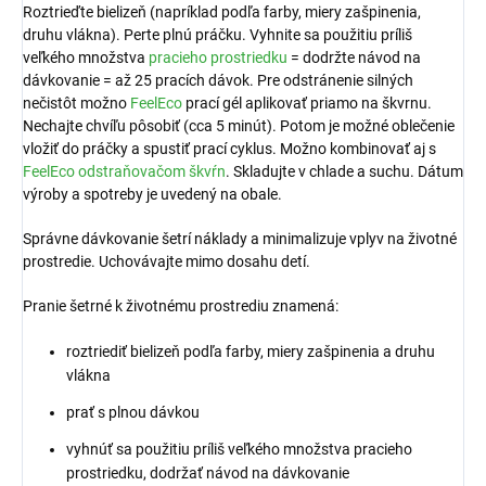
Roztrieďte bielizeň (napríklad podľa farby, miery zašpinenia,
druhu vlákna). Perte plnú práčku. Vyhnite sa použitiu príliš
veľkého množstva
pracieho prostriedku
= dodržte návod na
dávkovanie = až 25 pracích dávok. Pre odstránenie silných
nečistôt možno
FeelEco
prací gél aplikovať priamo na škvrnu.
Nechajte chvíľu pôsobiť (cca 5 minút). Potom je možné oblečenie
vložiť do práčky a spustiť prací cyklus. Možno kombinovať aj s
FeelEco odstraňovačom škvŕn
. Skladujte v chlade a suchu. Dátum
výroby a spotreby je uvedený na obale.
Správne dávkovanie šetrí náklady a minimalizuje vplyv na životné
prostredie. Uchovávajte mimo dosahu detí.
Pranie šetrné k životnému prostrediu znamená:
roztriediť bielizeň podľa farby, miery zašpinenia a druhu
vlákna
prať s plnou dávkou
vyhnúť sa použitiu príliš veľkého množstva pracieho
prostriedku, dodržať návod na dávkovanie