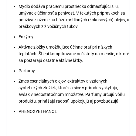
Mydlo dodáva praciemu prostriedku odmasťujúci silu,
umývacie účinnosť a penivosť. V tekutých prípravkoch sa
používa zloženie na báze rastlinných (kokosových) olejov, u
práškových z živočíšnych tukov.
Enzýmy
Aktívne zložky umožňujúce účinne prať pri nízkych
teplotách. Štiepi komplikované nečistoty na menšie, o ktoré
sa postarajú ostatné aktívne látky.
Parfumy
Zmes esenciálnych olejov, extraktov a vzácnych
syntetických zložiek, ktoré sa síce v prírode vyskytujú,
avšak v nedostatočnom množstve. Parfumy určujú vôňu
produktu, prinášajú radosť, upokojujú aj povzbudzujú.
PHENOXYETHANOL