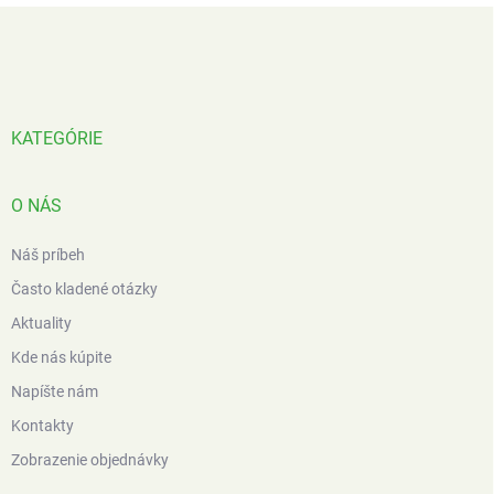
Z
á
p
ä
t
i
KATEGÓRIE
e
O NÁS
Náš príbeh
Často kladené otázky
Aktuality
Kde nás kúpite
Napíšte nám
Kontakty
Zobrazenie objednávky