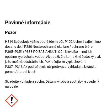
Povinné informácie
Pozor
H319 Spôsobuje vážne podráždenie očí. P102 Uchovávajte mimo
dosahu detí.
P280 Noste ochranné okuliare / ochranu tváre.
P305+P351+P338 PO ZASIAHNUTÍ OČÍ: Niekoľko minút ich
opatrne vyplachujte vodou. Ak používáte kontaktné šošovky a ak
je to možné, odstráňte ich. Pokračujte vo vyplachování.
P337+P313 Ak podráždenie očí pretrváva, vyhľadajte lekársku
pomoc/starostlivosť.
Skladujte v chlade a suchu. Dátum výroby a spotreby je uvedený
na obale.