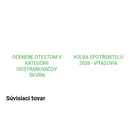
DETAILNÉ INFORMÁCIE
OPÝTAŤ SA
OCENENÉ DTESTOM V
VOLBA SPOTŘEBITELŮ
KATEGÓRII
2026 - VÍŤAZOVIA
ODSTRAŇOVAČOV
ŠKVŔN
Súvisiaci tovar