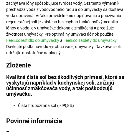
zachytáva ióny spôsobujúce tvrdosť vody. Cez tento výmenník
prechádza voda z vodovodného radu a do umývačky sa dostáva
voda upravená. Vďaka pravidelnému doplňovaniu a používaniu
regeneračnej soli je zaistená bezchybná funkčnosť výmenníka
iónov a voda je v umývačke dokonale zmäkčená = predlžuje
životnosť umývačky. Pre optimálny umývací účinok použite
FeelEco leštidlo do umývačky
a
FeelEco Tablety do umývačky
.
Dávkujte podľa návodu výrobcu vašej umývačky. Dávkovač soli
udržujte dostatočné naplnený.
Zloženie
Kvalitná čistá soľ bez škodlivých prímesí, ktoré sa
vyskytujú napríklad v kuchynskej soli, znižujú
účinnosť zmäkčovača vody, a tak poškodzujú
umývačku.
Čistá hrubozrnná soľ (> 99,8%)
Povinné informácie