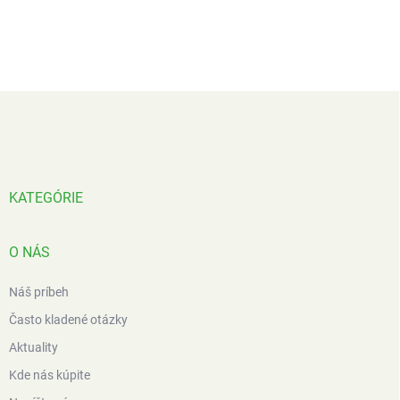
Z
á
p
ä
t
i
KATEGÓRIE
e
O NÁS
Náš príbeh
Často kladené otázky
Aktuality
Kde nás kúpite