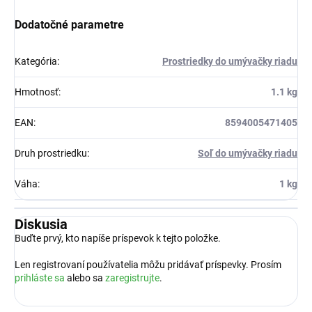
Dodatočné parametre
Kategória
:
Prostriedky do umývačky riadu
Hmotnosť
:
1.1 kg
EAN
:
8594005471405
Druh prostriedku
:
Soľ do umývačky riadu
Váha
:
1 kg
Diskusia
Buďte prvý, kto napíše príspevok k tejto položke.
Len registrovaní používatelia môžu pridávať príspevky. Prosím
prihláste sa
alebo sa
zaregistrujte
.