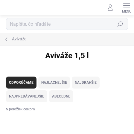
Prejsť
na
obsah
Hľadať
Aviváže
Aviváže 1,5 l
R
a
ODPORÚČAME
NAJLACNEJŠIE
NAJDRAHŠIE
d
e
NAJPREDÁVANEJŠIE
ABECEDNE
n
i
5
položiek celkom
e
V
p
ý
r
NOVINKA
p