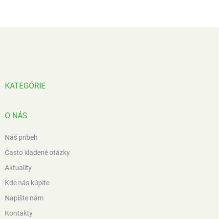
l
á
d
Z
a
á
c
p
i
e
ä
p
t
r
i
KATEGÓRIE
v
e
k
y
O NÁS
v
ý
p
Náš príbeh
i
Často kladené otázky
s
u
Aktuality
Kde nás kúpite
Napíšte nám
Kontakty