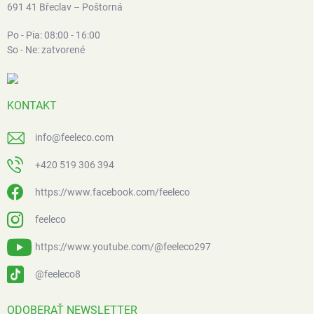
691 41 Břeclav – Poštorná
Po - Pia: 08:00 - 16:00
So - Ne: zatvorené
KONTAKT
info
@
feeleco.com
+420 519 306 394
https://www.facebook.com/feeleco
feeleco
https://www.youtube.com/@feeleco297
@feeleco8
ODOBERAŤ NEWSLETTER