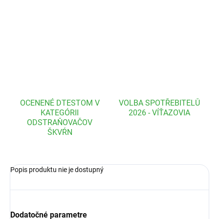
FeelEco Prírodná s
oľ do umývačky 1 kg
FeelEco taška plátěná velká 37 x 41 cm
OPÝTAŤ SA
OCENENÉ DTESTOM V
VOLBA SPOTŘEBITELŮ
KATEGÓRII
2026 - VÍŤAZOVIA
ODSTRAŇOVAČOV
ŠKVŔN
Popis produktu nie je dostupný
Dodatočné parametre