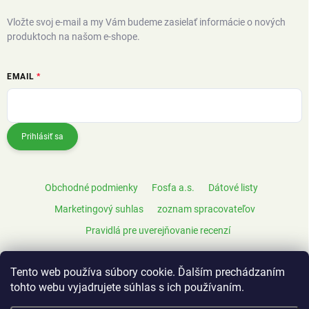
Vložte svoj e-mail a my Vám budeme zasielať informácie o nových
produktoch na našom e-shope.
EMAIL
Prihlásiť sa
Obchodné podmienky
Fosfa a.s.
Dátové listy
Marketingový suhlas
zoznam spracovateľov
Pravidlá pre uverejňovanie recenzí
Tento web používa súbory cookie. Ďalším prechádzaním
tohto webu vyjadrujete súhlas s ich používaním.