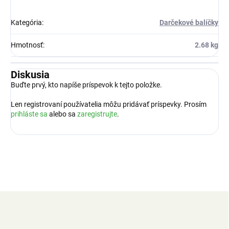
Kategória
:
Darčekové balíčky
Hmotnosť
:
2.68 kg
Diskusia
Buďte prvý, kto napíše príspevok k tejto položke.
Len registrovaní používatelia môžu pridávať príspevky. Prosím
prihláste sa
alebo sa
zaregistrujte
.
Z
á
p