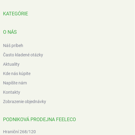
ä
t
i
KATEGÓRIE
e
O NÁS
Náš príbeh
Často kladené otázky
Aktuality
Kde nás kúpite
Napíšte nám
Kontakty
Zobrazenie objednávky
PODNIKOVÁ PRODEJNA FEELECO
Hraniční 268/120