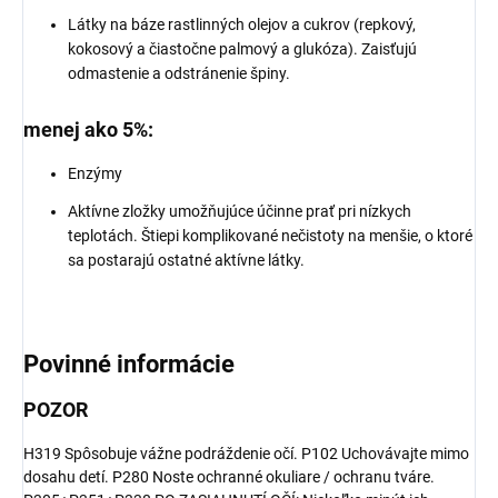
Látky na báze rastlinných olejov a cukrov (repkový,
kokosový a čiastočne palmový a glukóza). Zaisťujú
odmastenie a odstránenie špiny.
menej ako 5%:
Enzýmy
Aktívne zložky umožňujúce účinne prať pri nízkych
teplotách. Štiepi komplikované nečistoty na menšie, o ktoré
sa postarajú ostatné aktívne látky.
Povinné informácie
POZOR
H319 Spôsobuje vážne podráždenie očí. P102 Uchovávajte mimo
dosahu detí.
P280 Noste ochranné okuliare / ochranu tváre.