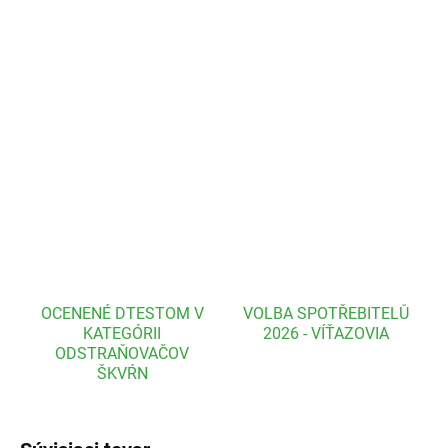
Jedinečný hypoalergénny
prací prostriedok
určený na bielizeň
našich dojčiat a batoliat, detí a všetkých osôb s citlivou pokožkou.
Je vhodný na bielu, farebnú i tmavú bielizeň. Neobsahuje žiadne
alergény, parfumácie ani konzervanty. Hypoalergénne - klinický
test bezpečnosti HRIPT.
DETAILNÉ INFORMÁCIE
OPÝTAŤ SA
OCENENÉ DTESTOM V
VOLBA SPOTŘEBITELŮ
KATEGÓRII
2026 - VÍŤAZOVIA
ODSTRAŇOVAČOV
ŠKVŔN