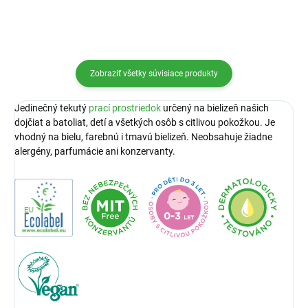
Zobraziť všetky súvisiace produkty
Jedinečný tekutý
prací prostriedok
určený na bielizeň našich
dojčiat a batoliat, detí a všetkých osôb s citlivou pokožkou. Je
vhodný na bielu, farebnú i tmavú bielizeň. Neobsahuje žiadne
alergény, parfumácie ani konzervanty.