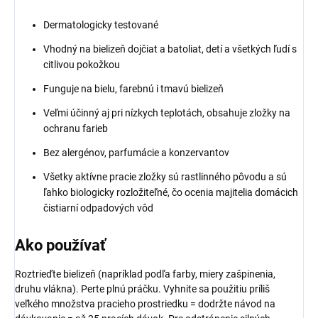
Dermatologicky testované
Vhodný na bielizeň dojčiat a batoliat, detí a všetkých ľudí s
citlivou pokožkou
Funguje na bielu, farebnú i tmavú bielizeň
Veľmi účinný aj pri nízkych teplotách, obsahuje zložky na
ochranu farieb
Bez alergénov, parfumácie a konzervantov
Všetky aktívne pracie zložky sú rastlinného pôvodu a sú
ľahko biologicky rozložiteľné, čo ocenia majitelia domácich
čistiarní odpadových vôd
Ako používať
Roztrieďte bielizeň (napríklad podľa farby, miery zašpinenia,
druhu vlákna). Perte plnú práčku. Vyhnite sa použitiu príliš
veľkého množstva pracieho prostriedku = dodržte návod na