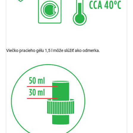
Viečko pracieho gélu 1,5 l môže slúžiť ako odmerka.