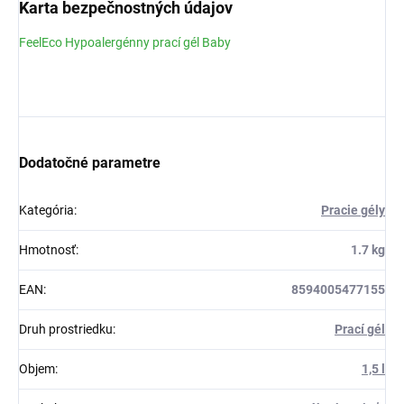
Karta bezpečnostných údajov
FeelEco Hypoalergénny prací gél Baby
Dodatočné parametre
Kategória
:
Pracie gély
Hmotnosť
:
1.7 kg
EAN
:
8594005477155
Druh prostriedku
:
Prací gél
Objem
:
1,5 l