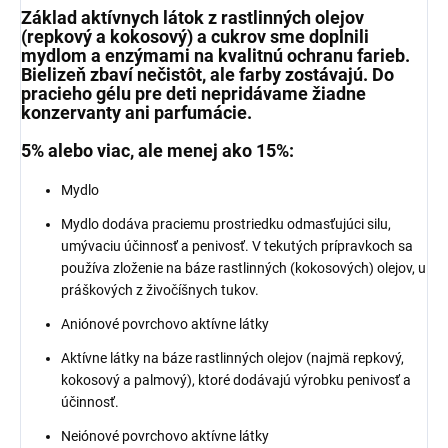
Základ aktívnych látok z rastlinných olejov
(repkový a kokosový) a cukrov sme doplnili
mydlom a enzýmami na kvalitnú ochranu farieb.
Bielizeň zbaví nečistôt, ale farby zostávajú. Do
pracieho gélu pre deti nepridávame žiadne
konzervanty ani parfumácie.
5% alebo viac, ale menej ako 15%:
Mydlo
Mydlo dodáva praciemu prostriedku odmasťujúci silu,
umývaciu účinnosť a penivosť. V tekutých prípravkoch sa
používa zloženie na báze rastlinných (kokosových) olejov, u
práškových z živočíšnych tukov.
Aniónové povrchovo aktívne látky
Aktívne látky na báze rastlinných olejov (najmä repkový,
kokosový a palmový), ktoré dodávajú výrobku penivosť a
účinnosť.
Neiónové povrchovo aktívne látky