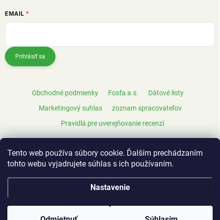
EMAIL
Prihlásiť sa
Obchodné podmienky
Fosfa a.s.
Dátové listy
Marketingový suhlas
zoznam spracovateľov
Pravidlá pre uverejňovanie recenzí
Tento web používa súbory cookie. Ďalším prechádzaním
tohto webu vyjadrujete súhlas s ich používaním.
Nastavenie
Copyright 2026
FeelEco
. Všetky práva vyhradené.
Odmietnuť
Súhlasím