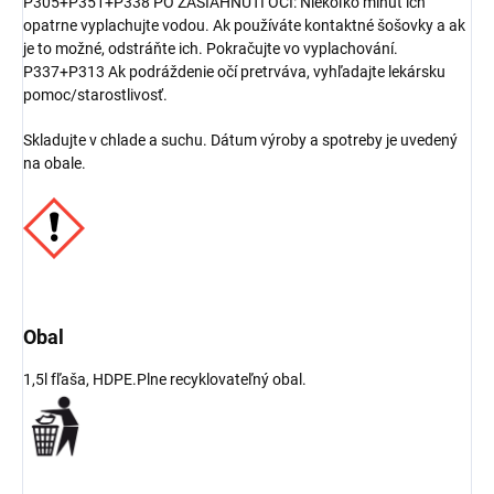
P305+P351+P338 PO ZASIAHNUTÍ OČÍ: Niekoľko minút ich
opatrne vyplachujte vodou. Ak používáte kontaktné šošovky a ak
je to možné, odstráňte ich. Pokračujte vo vyplachování.
P337+P313 Ak podráždenie očí pretrváva, vyhľadajte lekársku
pomoc/starostlivosť.
Skladujte v chlade a suchu. Dátum výroby a spotreby je uvedený
na obale.
Obal
1,5l fľaša, HDPE.
Plne recyklovateľný obal.