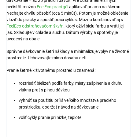
dávkovanie
= až 25 pracích dávok. Pre odstránenie silných
nečistôt možno
FeelEco
prací gél
aplikovať priamo na škvrnu.
Nechajte chvíľu pôsobiť (cca 5 minút). Potom je možné oblečenie
vložiť do práčky a spustiť prací cyklus. Možno kombinovať aj s
FeelEco odstraňovačom škvŕn
, ktorý oživí bielu farbu a vráti jej
jas. Skladujte v chlade a suchu. Dátum výroby a spotreby je
uvedený na obale.
Správne dávkovanie šetrí náklady a minimalizuje vplyv na životné
prostredie. Uchovávajte mimo dosahu detí.
Pranie šetrné k životnému prostrediu znamená:
roztriediť bielizeň podľa farby, miery zašpinenia a druhu
vlákna prať s plnou dávkou
vyhnúť sa použitiu príliš veľkého množstva pracieho
prostriedku, dodržať návod na dávkovanie
voliť cykly pranie pri nízkej teplote