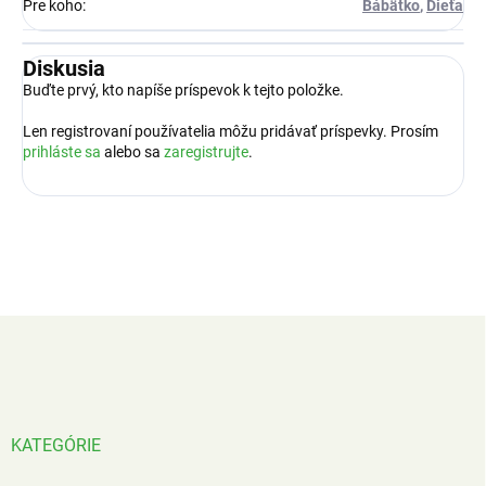
Pre koho
:
Bábätko
,
Dieťa
Diskusia
Buďte prvý, kto napíše príspevok k tejto položke.
Len registrovaní používatelia môžu pridávať príspevky. Prosím
prihláste sa
alebo sa
zaregistrujte
.
Z
á
p
ä
t
i
KATEGÓRIE
e