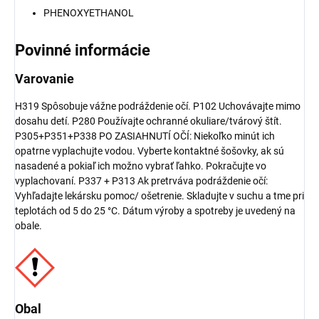
PHENOXYETHANOL
Povinné informácie
Varovanie
H319 Spôsobuje vážne podráždenie očí. P102 Uchovávajte mimo
dosahu detí. P280 Používajte ochranné okuliare/tvárový štít.
P305+P351+P338 PO ZASIAHNUTÍ OČÍ: Niekoľko minút ich
opatrne vyplachujte vodou. Vyberte kontaktné šošovky, ak sú
nasadené a pokiaľ ich možno vybrať ľahko. Pokračujte vo
vyplachovaní. P337 + P313 Ak pretrváva podráždenie očí:
Vyhľadajte lekársku pomoc/ ošetrenie. Skladujte v suchu a tme pri
teplotách od 5 do 25 °C. Dátum výroby a spotreby je uvedený na
obale.
Obal