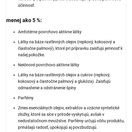
účinnosť.
menej ako 5 %:
Amfotérne povrchovo aktívne látky
Látky na báze rastlinných olejov (repkový, kokosový a
čiastočne palmový), ktoré pri prípravku zaisťujú jemnosť k
našej pokožke.
Neiónové povrchovo aktívne látky
Látky na báze rastlinných olejov a cukrov (repkový,
kokosový a čiastočne palmový a glukóza). Zaisťujú
odmastenie a odstránenie špiny.
Parfémy
Zmes esenciálnych olejov, extraktov a vzácne syntetické
zložky, ktoré sa síce v prírode vyskytujú, avšak v
nedostatočnom množstve. Parfémy určujú vôňu produktu,
prinášajú radosť, upokojujú aj povzbudzujú.