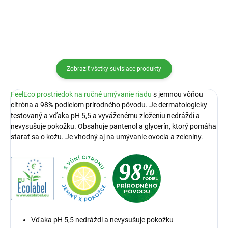
Zobraziť všetky súvisiace produkty
FeelEco
prostriedok na ručné umývanie riadu
s jemnou vôňou
citróna a 98% podielom prírodného pôvodu. Je dermatologicky
testovaný a vďaka pH 5,5 a vyváženému zloženiu nedráždi a
nevysušuje pokožku. Obsahuje pantenol a glycerín, ktorý pomáha
starať sa o kožu. Je vhodný aj na umývanie ovocia a zeleniny.
Vďaka pH 5,5 nedráždi a nevysušuje pokožku