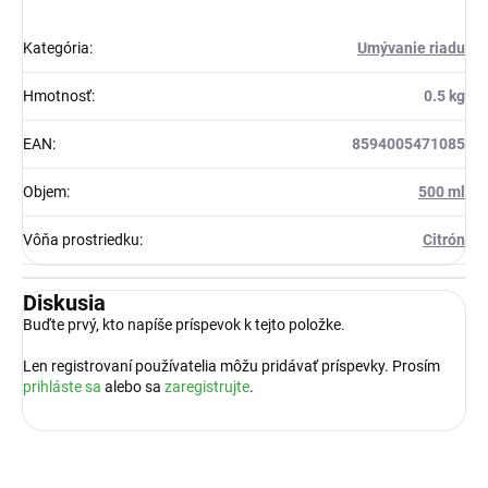
Kategória
:
Umývanie riadu
Hmotnosť
:
0.5 kg
EAN
:
8594005471085
Objem
:
500 ml
Vôňa prostriedku
:
Citrón
Diskusia
Buďte prvý, kto napíše príspevok k tejto položke.
Len registrovaní používatelia môžu pridávať príspevky. Prosím
prihláste sa
alebo sa
zaregistrujte
.