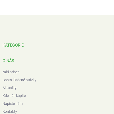
Z
á
p
ä
t
i
KATEGÓRIE
e
O NÁS
Náš príbeh
Často kladené otázky
Aktuality
Kde nás kúpite
Napíšte nám
Kontakty