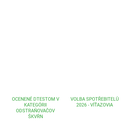
FeelEco
prostriedok na ručné umývanie riadu
s jemnou vôňou
citróna a 98% podielom prírodného pôvodu. Je dermatologicky
testovaný a vďaka pH 5,5 a vyváženému zloženiu nedráždi a
nevysušuje pokožku. Obsahuje pantenol a glycerín, ktorý pomáha
starať sa o kožu. Je vhodný aj na umývanie ovocia a zeleniny.
DETAILNÉ INFORMÁCIE
OPÝTAŤ SA
OCENENÉ DTESTOM V
VOLBA SPOTŘEBITELŮ
KATEGÓRII
2026 - VÍŤAZOVIA
ODSTRAŇOVAČOV
ŠKVŔN