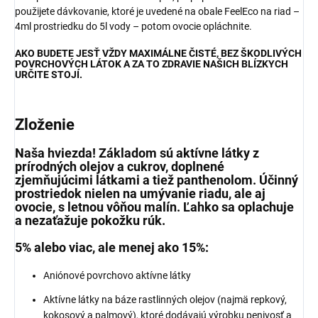
použijete dávkovanie, ktoré je uvedené na obale FeelEco na riad –
4ml prostriedku do 5l vody – potom ovocie opláchnite.
AKO BUDETE JESŤ VŽDY MAXIMÁLNE ČISTÉ, BEZ ŠKODLIVÝCH
POVRCHOVÝCH LÁTOK A ZA TO ZDRAVIE NAŠICH BLÍZKYCH
URČITE STOJÍ.
Zloženie
Naša hviezda! Základom sú aktívne látky z
prírodných olejov a cukrov, doplnené
zjemňujúcimi látkami a tiež panthenolom. Účinný
prostriedok nielen na umývanie riadu, ale aj
ovocie, s letnou vôňou malín. Ľahko sa oplachuje
a nezaťažuje pokožku rúk.
5% alebo viac, ale menej ako 15%:
Aniónové povrchovo aktívne látky
Aktívne látky na báze rastlinných olejov (najmä repkový,
kokosový a palmový), ktoré dodávajú výrobku penivosť a