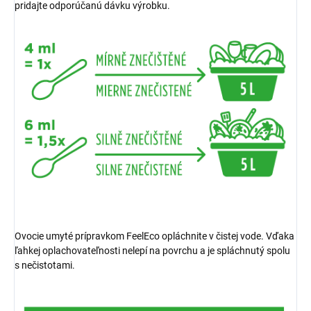
pridajte odporúčanú dávku výrobku.
Ovocie umyté prípravkom FeelEco opláchnite v čistej vode. Vďaka
ľahkej oplachovateľnosti nelepí na povrchu a je spláchnutý spolu
s nečistotami.